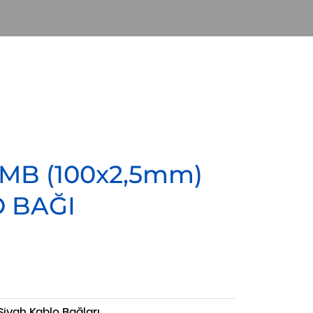
0MB (100x2,5mm)
 BAĞI
 Siyah Kablo Bağları