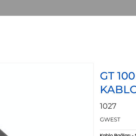
GT 10
KABLO
1027
GWEST
Kablo Bağları -