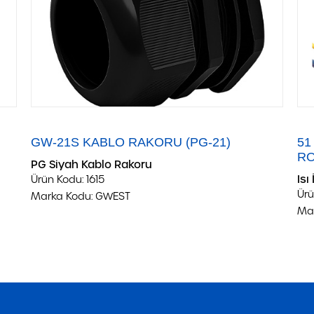
GW-21S KABLO RAKORU (PG-21)
51
RO
PG Siyah Kablo Rakoru
Isı
Ürün Kodu:
1615
Ürü
Marka Kodu:
GWEST
Ma